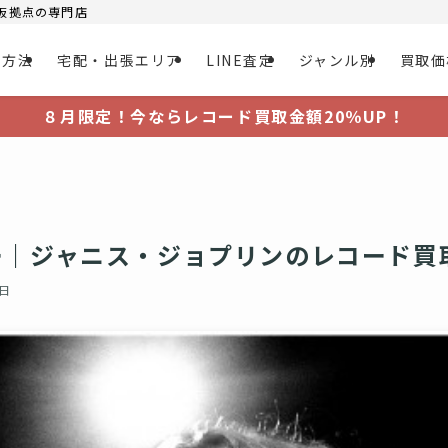
大阪拠点の専門店
取方法
宅配・出張エリア
LINE査定
ジャンル別
買取価
８月限定！今ならレコード買取金額20％UP！
ー｜ジャニス・ジョプリンのレコード買
2日