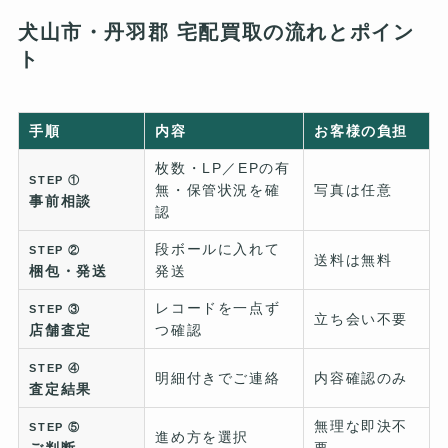
犬山市・丹羽郡 宅配買取の流れとポイン
ト
手順
内容
お客様の負担
枚数・LP／EPの有
STEP ①
無・保管状況を確
写真は任意
事前相談
認
段ボールに入れて
STEP ②
送料は無料
梱包・発送
発送
レコードを一点ず
STEP ③
立ち会い不要
店舗査定
つ確認
STEP ④
明細付きでご連絡
内容確認のみ
査定結果
無理な即決不
STEP ⑤
進め方を選択