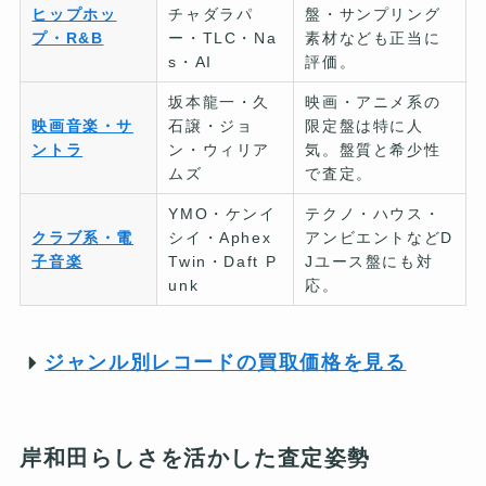
ヒップホッ
チャダラパ
盤・サンプリング
プ・R&B
ー・TLC・Na
素材なども正当に
s・AI
評価。
坂本龍一・久
映画・アニメ系の
映画音楽・サ
石譲・ジョ
限定盤は特に人
ントラ
ン・ウィリア
気。盤質と希少性
ムズ
で査定。
YMO・ケンイ
テクノ・ハウス・
クラブ系・電
シイ・Aphex
アンビエントなどD
子音楽
Twin・Daft P
Jユース盤にも対
unk
応。
ジャンル別レコードの買取価格を見る
岸和田らしさを活かした査定姿勢