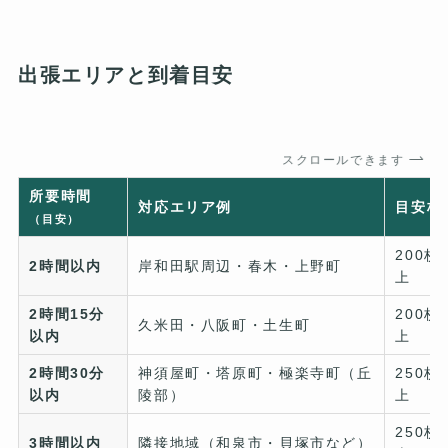
出張エリアと到着目安
スクロールできます
所要時間
対応エリア例
目安枚
（目安）
200枚
2時間以内
岸和田駅周辺・春木・上野町
上
2時間15分
200枚
久米田・八阪町・土生町
以内
上
2時間30分
神須屋町・塔原町・極楽寺町（丘
250枚
以内
陵部）
上
250枚
3時間以内
隣接地域（和泉市・貝塚市など）