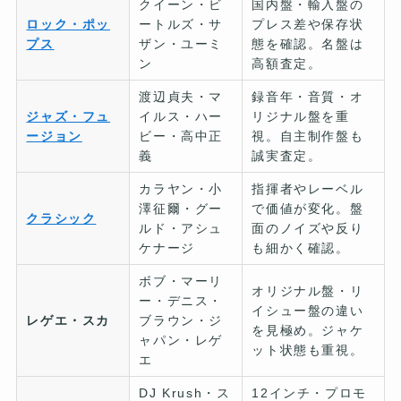
クイーン・ビ
国内盤・輸入盤の
ロック・ポッ
ートルズ・サ
プレス差や保存状
プス
ザン・ユーミ
態を確認。名盤は
ン
高額査定。
渡辺貞夫・マ
録音年・音質・オ
ジャズ・フュ
イルス・ハー
リジナル盤を重
ージョン
ビー・高中正
視。自主制作盤も
義
誠実査定。
カラヤン・小
指揮者やレーベル
澤征爾・グー
で価値が変化。盤
クラシック
ルド・アシュ
面のノイズや反り
ケナージ
も細かく確認。
ボブ・マーリ
オリジナル盤・リ
ー・デニス・
イシュー盤の違い
レゲエ・スカ
ブラウン・ジ
を見極め。ジャケ
ャパン・レゲ
ット状態も重視。
エ
DJ Krush・ス
12インチ・プロモ