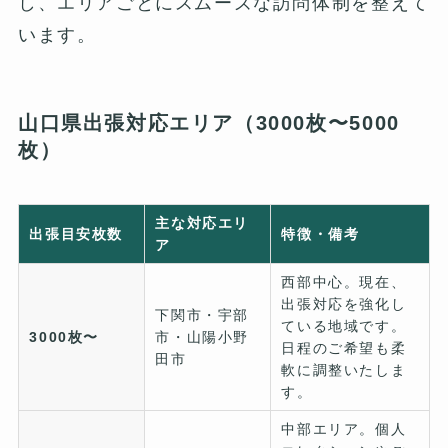
し、エリアごとにスムーズな訪問体制を整えて
います。
山口県出張対応エリア（3000枚〜5000
枚）
主な対応エリ
出張目安枚数
特徴・備考
ア
西部中心。現在、
出張対応を強化し
下関市・宇部
ている地域です。
3000枚〜
市・山陽小野
日程のご希望も柔
田市
軟に調整いたしま
す。
中部エリア。個人