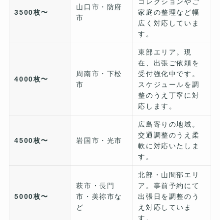
コレクションやご
山口市・防府
3500枚〜
家庭の整理など幅
市
広く対応していま
す。
東部エリア。現
在、出張ご依頼を
周南市・下松
受付強化中です。
4000枚〜
市
スケジュールを調
整のうえ丁寧に対
応します。
広島寄りの地域。
交通調整のうえ柔
4500枚〜
岩国市・光市
軟に対応いたしま
す。
北部・山間部エリ
萩市・長門
ア。事前予約にて
5000枚〜
市・美祢市な
出張日を調整のう
ど
え対応していま
す。