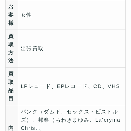
お
客
女性
様
買
取
出張買取
方
法
買
取
LPレコード、EPレコード、CD、VHS
品
目
パンク（ダムド、セックス・ピストル
ズ）、邦楽（ちわきまゆみ、La’cryma
内
Christi、