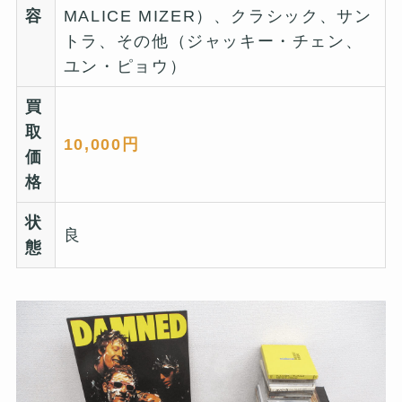
容
MALICE MIZER）、クラシック、サン
トラ、その他（ジャッキー・チェン、
ユン・ピョウ）
買
取
10,000円
価
格
状
良
態