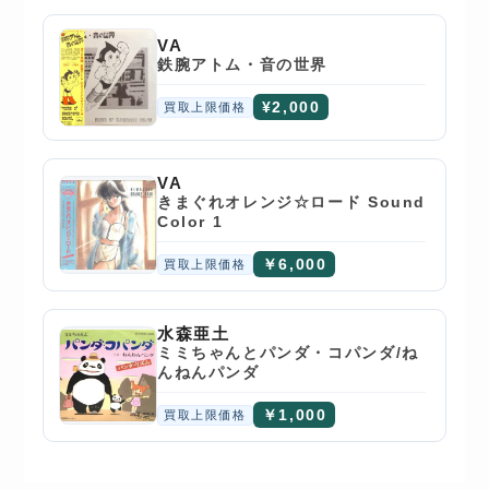
VA
鉄腕アトム・音の世界
¥2,000
買取上限価格
VA
きまぐれオレンジ☆ロード Sound
Color 1
￥6,000
買取上限価格
水森亜土
ミミちゃんとパンダ・コパンダ/ね
んねんパンダ
￥1,000
買取上限価格