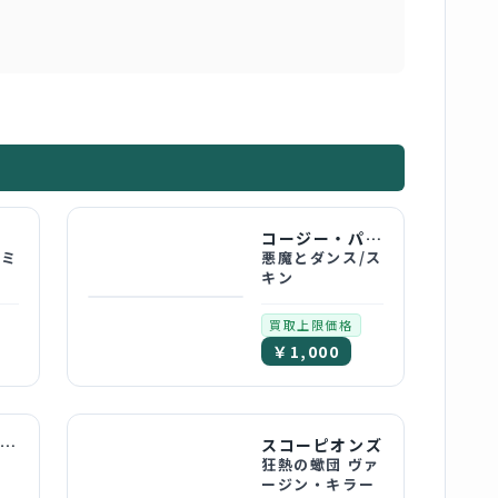
コージー・パウエル
ギミ
悪魔とダンス/ス
キン
買取上限価格
￥1,000
クワイエット・ライオット
スコーピオンズ
狂熱の蠍団 ヴァ
ージン・キラー