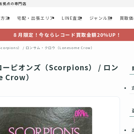
大阪拠点の専門店
取方法
宅配・出張エリア
LINE査定
ジャンル別
買取価
８月限定！今ならレコード買取金額20％UP！
pions） / ロンサム・クロウ（Lonesome Crow）
ピオンズ（Scorpions） / ロン
 Crow）