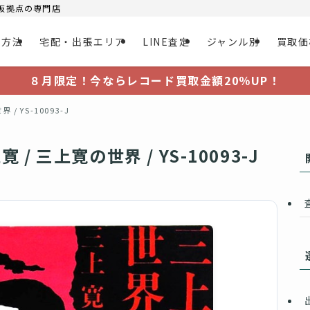
大阪拠点の専門店
取方法
宅配・出張エリア
LINE査定
ジャンル別
買取価
８月限定！今ならレコード買取金額20％UP！
 YS-10093-J
 三上寛の世界 / YS-10093-J