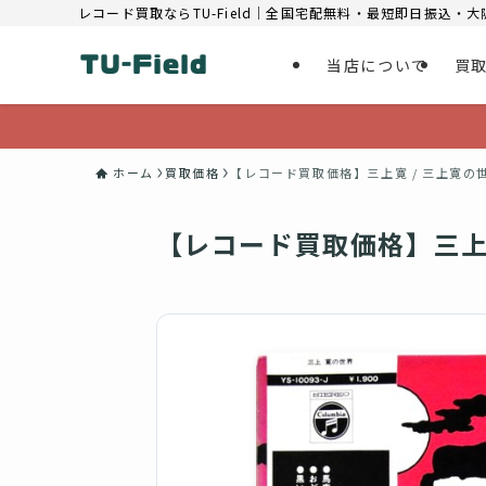
レコード買取ならTU-Field｜全国宅配無料・最短即日振込・
当店について
買
ホーム
買取価格
【レコード買取価格】三上寛 / 三上寛の世界 /
【レコード買取価格】三上寛 /