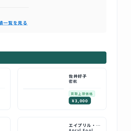
実績一覧を見る
佐井好子
密航
買取上限価格
¥3,000
エイプリル・フール
Apryl Fool