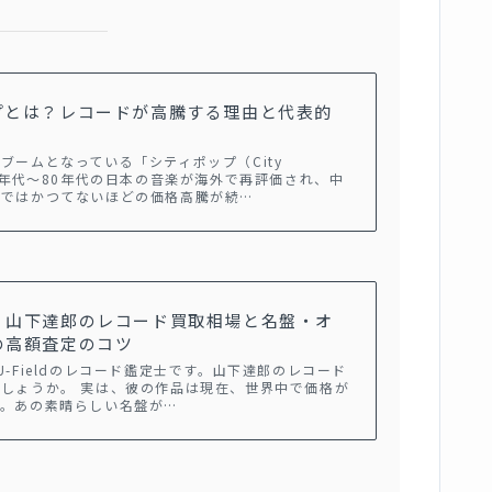
プとは？レコードが高騰する理由と代表的
ブームとなっている「シティポップ（City
70年代～80年代の日本の音楽が海外で再評価され、中
場ではかつてないほどの価格高騰が続…
】山下達郎のレコード買取相場と名盤・オ
の高額査定のコツ
U-Fieldのレコード鑑定士です。山下達郎のレコード
しょうか。 実は、彼の作品は現在、世界中で価格が
す。あの素晴らしい名盤が…