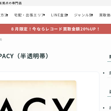
大阪拠点の専門店
取方法
宅配・出張エリア
LINE査定
ジャンル別
買取価
８月限定！今ならレコード買取金額20％UP！
帯）
PACY（半透明帯）