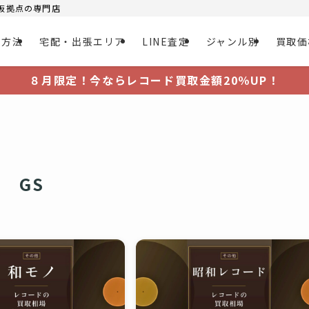
大阪拠点の専門店
取方法
宅配・出張エリア
LINE査定
ジャンル別
買取価
８月限定！今ならレコード買取金額20％UP！
GS