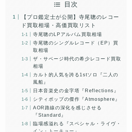
目次
【プロ鑑定士が公開】寺尾聰のレコー
ド買取相場・高価買取リスト
寺尾聰のLPアルバム買取相場
寺尾聰のシングルレコード（EP）買
取相場
ザ・サベージ時代の希少レコード買取
相場
カルト的人気を誇る1stソロ『二人の
風船』
日本音楽史の金字塔『Reflections』
シティポップの傑作『Atmosphere』
AOR路線の深化を感じさせる
『Standard』
臨場感溢れる『スペシャル・ライヴ・
イン・トーキョー』