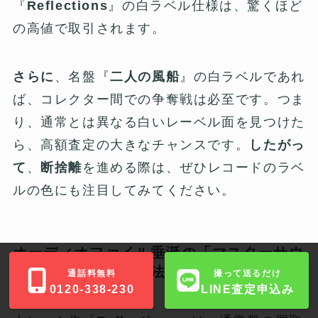
『
Reflections
』の白ラベル仕様は、驚くほど
の高値で取引されます。
さらに
、名盤『
二人の風船
』の白ラベルであれ
ば、コレクター間での争奪戦は必至です。つま
り、通常とは異なる白いレーベル面を見つけた
ら、高額査定の大きなチャンスです。
したがっ
て
、
断捨離
を進める際は、ぜひレコードのラベ
ルの色にも注目してみてください。
オーディオファイル垂涎の「マスターサウ
ンド盤」とその識別法
通話料無料
撮って送るだけ
0120-338-230
LINE査定申込み