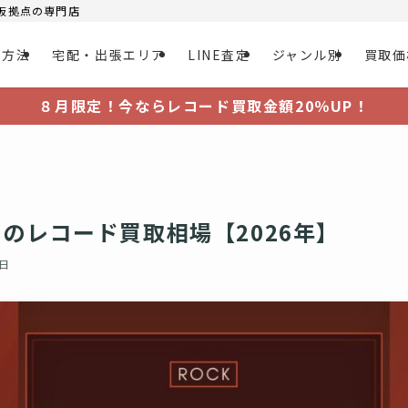
大阪拠点の専門店
取方法
宅配・出張エリア
LINE査定
ジャンル別
買取価
８月限定！今ならレコード買取金額20％UP！
のレコード買取相場【2026年】
9日