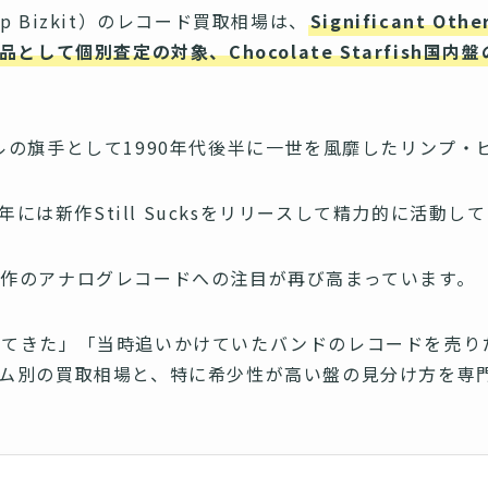
 Bizkit）のレコード買取相場は、
Significant O
として個別査定の対象、Chocolate Starfish国内盤
ルの旗手として1990年代後半に一世を風靡したリンプ・
1年には新作Still Sucksをリリースして精力的に活動し
作のアナログレコードへの注目が再び高まっています。
出てきた」「当時追いかけていたバンドのレコードを売り
バム別の買取相場と、特に希少性が高い盤の見分け方を専