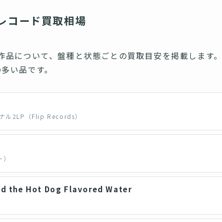
レコード買取相場
作品について、盤種と状態ごとの買取目安を掲載します
の多い品です。
2LP（Flip Records）
ー）
nd the Hot Dog Flavored Water