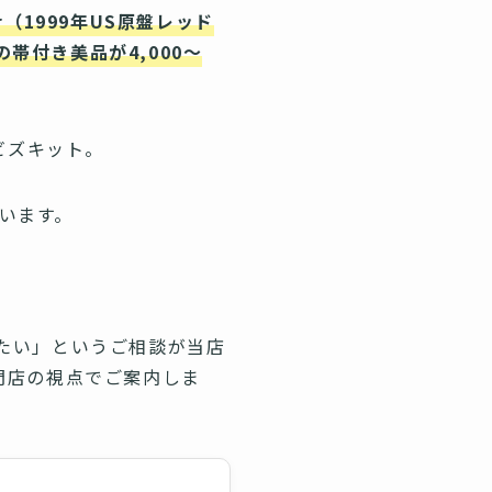
ther（1999年US原盤レッド
の帯付き美品が4,000〜
ビズキット。
ています。
たい」というご相談が当店
門店の視点でご案内しま