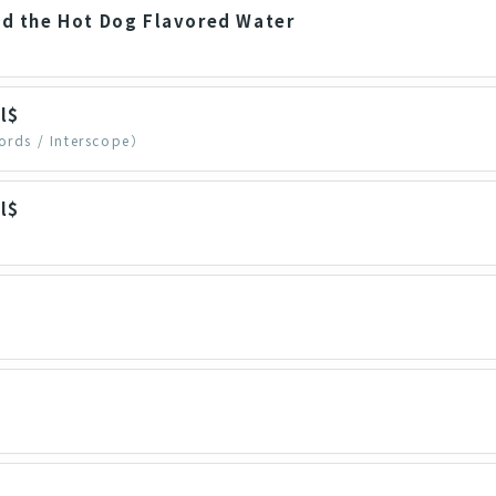
nd the Hot Dog Flavored Water
ll$
ds / Interscope）
ll$