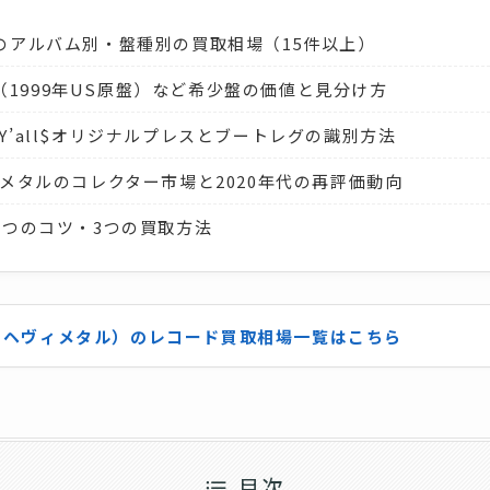
のアルバム別・盤種別の買取相場（15件以上）
Other（1999年US原盤）など希少盤の価値と見分け方
Bill, Y’all$オリジナルプレスとブートレグの識別方法
メタルのコレクター市場と2020年代の再評価動向
5つのコツ・3つの買取方法
ク・ヘヴィメタル）のレコード買取相場一覧はこちら
目次