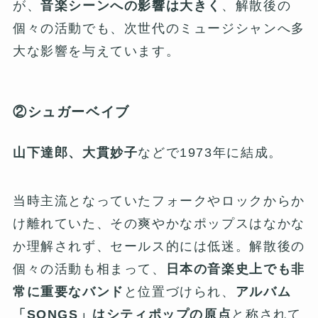
が、
音楽シーンへの影響は大きく
、解散後の
個々の活動でも、次世代のミュージシャンへ多
大な影響を与えています。
②シュガーベイブ
山下達郎、大貫妙子
などで1973年に結成。
当時主流となっていたフォークやロックからか
け離れていた、その爽やかなポップスはなかな
か理解されず、セールス的には低迷。解散後の
個々の活動も相まって、
日本の音楽史上でも非
常に重要なバンド
と位置づけられ、
アルバム
「SONGS」はシティポップの原点
と称されて