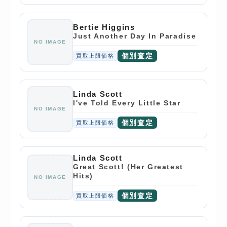
Bertie Higgins
Just Another Day In Paradise
NO IMAGE
個別査定
買取上限価格
Linda Scott
I've Told Every Little Star
NO IMAGE
個別査定
買取上限価格
Linda Scott
Great Scott! (Her Greatest
Hits)
NO IMAGE
個別査定
買取上限価格