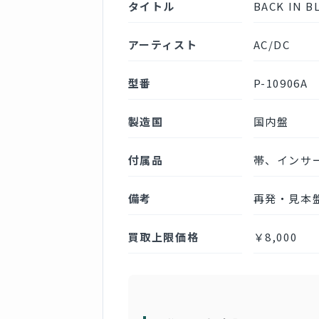
タイトル
BACK IN B
アーティスト
AC/DC
型番
P-10906A
製造国
国内盤
付属品
帯、インサ
備考
再発・見本
買取上限価格
￥8,000