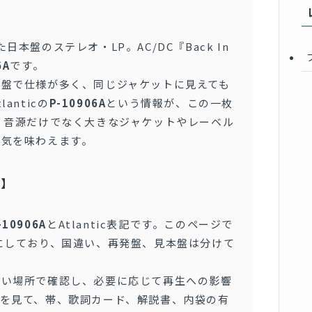
れた日本盤のステレオ・LP。AC/DC『Back In
6A
です。
発盤で仕様が多く、同じジャケットに見えても
anticの
P-10906A
という情報が、この一枚
、音源だけでなく大きなジャケットやレーベル
囲気を味わえます。
ト】
-10906A
とAtlantic表記です。このページで
にしており、国違い、再発盤、見本盤は分けて
るい場所で確認し、必要に応じて再生への影響
を見て、帯、歌詞カード、解説書、内袋の有