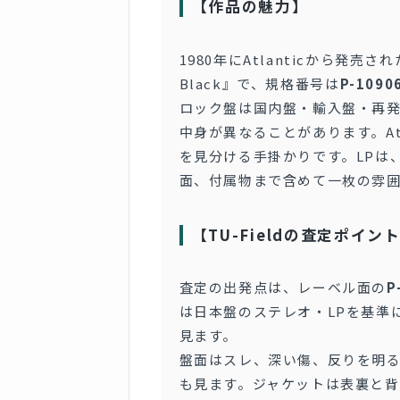
【作品の魅力】
1980年にAtlanticから発売さ
Black』で、規格番号は
P-1090
ロック盤は国内盤・輸入盤・再
中身が異なることがあります。Atl
を見分ける手掛かりです。LPは
面、付属物まで含めて一枚の雰
【TU-Fieldの査定ポイン
査定の出発点は、レーベル面の
P
は日本盤のステレオ・LPを基準
見ます。
盤面はスレ、深い傷、反りを明
も見ます。ジャケットは表裏と背