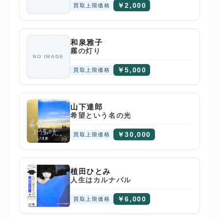
￥2,000
買取上限価格
和泉雅子
霧の灯り
NO IMAGE
￥5,000
買取上限価格
山下達郎
希望という名の光
￥30,000
買取上限価格
植田ひとみ
人生はカルナバル
￥6,000
買取上限価格