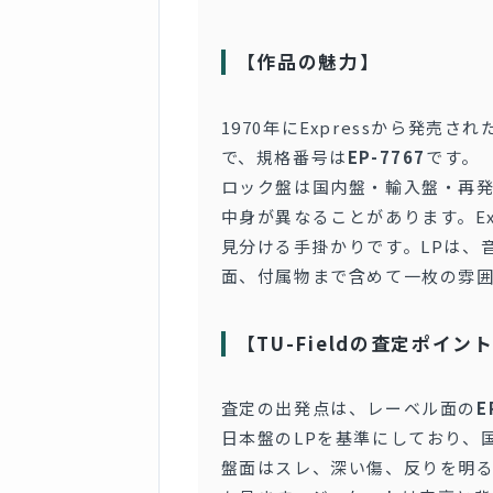
【作品の魅力】
1970年にExpressから発売
で、規格番号は
EP-7767
です。
ロック盤は国内盤・輸入盤・再
中身が異なることがあります。Exp
見分ける手掛かりです。LPは、
面、付属物まで含めて一枚の雰
【TU-Fieldの査定ポイン
査定の出発点は、レーベル面の
E
日本盤のLPを基準にしており、
盤面はスレ、深い傷、反りを明