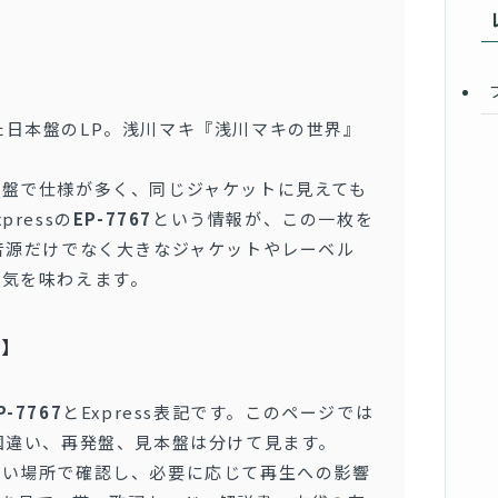
された日本盤のLP。浅川マキ『浅川マキの世界』
発盤で仕様が多く、同じジャケットに見えても
ressの
EP-7767
という情報が、この一枚を
音源だけでなく大きなジャケットやレーベル
囲気を味わえます。
ト】
P-7767
とExpress表記です。このページでは
国違い、再発盤、見本盤は分けて見ます。
るい場所で確認し、必要に応じて再生への影響