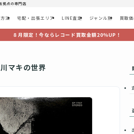
大阪拠点の専門店
取方法
宅配・出張エリア
LINE査定
ジャンル別
買取価
８月限定！今ならレコード買取金額20％UP！
浅川マキの世界