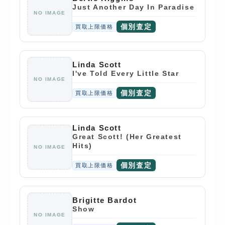
Just Another Day In Paradise
NO IMAGE
個別査定
買取上限価格
Linda Scott
I've Told Every Little Star
NO IMAGE
個別査定
買取上限価格
Linda Scott
Great Scott! (Her Greatest
Hits)
NO IMAGE
個別査定
買取上限価格
Brigitte Bardot
Show
NO IMAGE