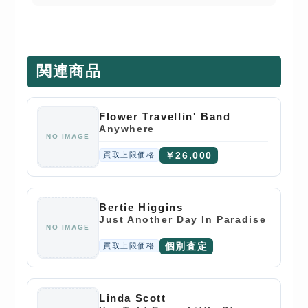
関連商品
Flower Travellin' Band
Anywhere
NO IMAGE
￥26,000
買取上限価格
Bertie Higgins
Just Another Day In Paradise
NO IMAGE
個別査定
買取上限価格
Linda Scott