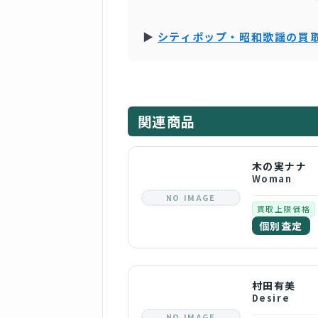
▶
シティポップ・昭和歌謡の買
関連商品
木の実ナナ
Woman
NO IMAGE
買取上限価格
個別査定
村田有美
Desire
NO IMAGE