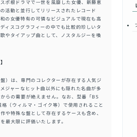
のスポ根ドラマで一世を風靡した女優、新藤恵
ての活動と並行してリリースされたレコード
昭和の女優特有の可憐なビジュアルで現在も高
のディスコグラフィーの中でも比較的珍しいタ
入歌やタイアップ曲として、ノスタルジーを喚
ト】
優盤）は、専門のコレクターが存在する人気ジ
、メジャーなヒット曲以外にも隠れた名曲が多
からの需要が絶えません。なお、型番「BS
楽規格（ウィルマ・ゴイク等）で使用されること
制作や特殊な盤として存在するケースも含め、
性を最大限に評価いたします。