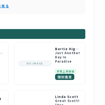
を見る
Bertie Higgins
r Travellin' Band
Just Another
Day In
Paradise
NO IMAGE
買取上限価格
個別査定
Linda Scott
t
Great Scott!
(Her