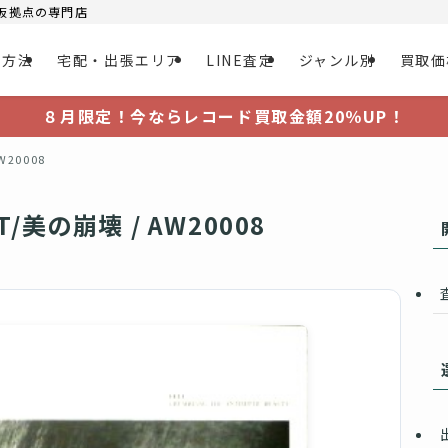
大阪拠点の専門店
取方法
宅配・出張エリア
LINE査定
ジャンル別
買取価
８月限定！今ならレコード買取金額20％UP！
20008
美の崩壊 / AW20008