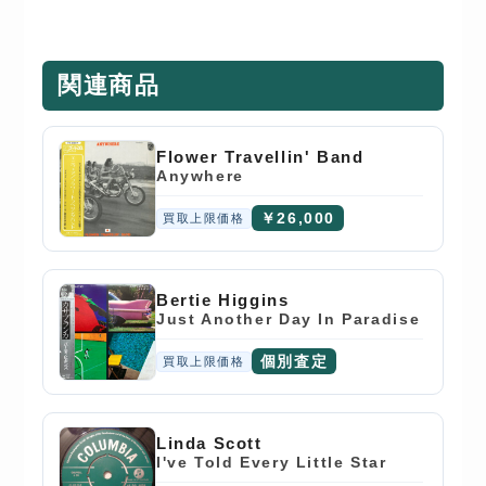
関連商品
Flower Travellin' Band
Anywhere
￥26,000
買取上限価格
Bertie Higgins
Just Another Day In Paradise
個別査定
買取上限価格
Linda Scott
I've Told Every Little Star