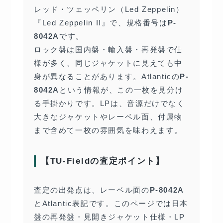
レッド・ツェッペリン（Led Zeppelin）
『Led Zeppelin II』で、規格番号は
P-
8042A
です。
ロック盤は国内盤・輸入盤・再発盤で仕
様が多く、同じジャケットに見えても中
身が異なることがあります。Atlanticの
P-
8042A
という情報が、この一枚を見分け
る手掛かりです。LPは、音源だけでなく
大きなジャケットやレーベル面、付属物
まで含めて一枚の雰囲気を味わえます。
【TU-Fieldの査定ポイント】
査定の出発点は、レーベル面の
P-8042A
とAtlantic表記です。このページでは日本
盤の再発盤・見開きジャケット仕様・LP