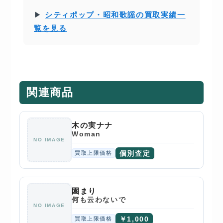
▶
シティポップ・昭和歌謡の買取実績一
覧を見る
関連商品
木の実ナナ
Woman
NO IMAGE
個別査定
買取上限価格
園まり
何も云わないで
NO IMAGE
￥1,000
買取上限価格