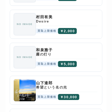
村田有美
Desire
NO IMAGE
￥2,000
買取上限価格
和泉雅子
霧の灯り
NO IMAGE
￥5,000
買取上限価格
山下達郎
希望という名の光
￥30,000
買取上限価格