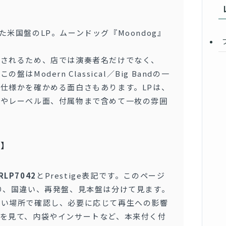
された米国盤のLP。ムーンドッグ『Moondog』
。
売されるため、店では演奏者名だけでなく、
Modern Classical／Big Bandの一
仕様かを確かめる面白さもあります。LPは、
トやレーベル面、付属物まで含めて一枚の雰囲
ト】
RLP7042
とPrestige表記です。このページ
り、国違い、再発盤、見本盤は分けて見ます。
るい場所で確認し、必要に応じて再生への影響
を見て、内袋やインサートなど、本来付く付