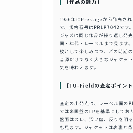
【作品の魅力】
1956年にPrestigeから発売
で、規格番号は
PRLP7042
です
ジャズは同じ作品が繰り返し発
国・年代・レーベルまで見ます。この盤は
枚として楽しみつつ、どの時期の
音源だけでなく大きなジャケッ
気を味わえます。
【TU-Fieldの査定ポイン
査定の出発点は、レーベル面の
P
では米国盤のLPを基準にしてお
盤面はスレ、深い傷、反りを明
も見ます。ジャケットは表裏と背