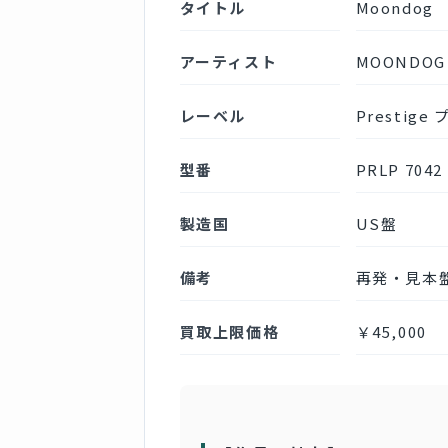
タイトル
Moondog
アーティスト
MOONDOG
レーベル
Prestig
型番
PRLP 7042
製造国
US盤
備考
再発・見本
買取上限価格
￥45,000