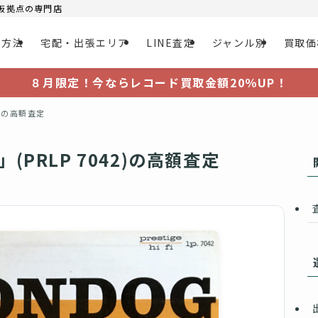
大阪拠点の専門店
取方法
宅配・出張エリア
LINE査定
ジャンル別
買取価
８月限定！今ならレコード買取金額20％UP！
2)の高額査定
(PRLP 7042)の高額査定