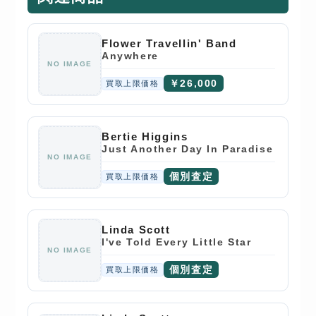
Flower Travellin' Band
Anywhere
NO IMAGE
￥26,000
買取上限価格
Bertie Higgins
Just Another Day In Paradise
NO IMAGE
個別査定
買取上限価格
Linda Scott
I've Told Every Little Star
NO IMAGE
個別査定
買取上限価格