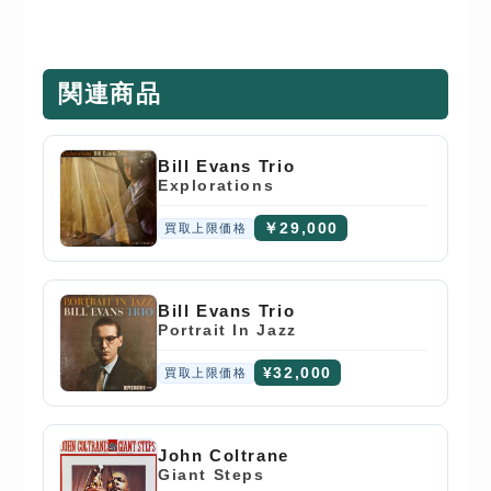
関連商品
Bill Evans Trio
Explorations
￥29,000
買取上限価格
Bill Evans Trio
Portrait In Jazz
¥32,000
買取上限価格
John Coltrane
Giant Steps