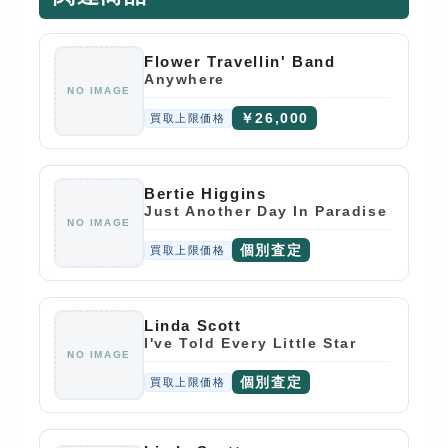
Flower Travellin' Band
Anywhere
NO IMAGE
￥26,000
買取上限価格
Bertie Higgins
Just Another Day In Paradise
NO IMAGE
個別査定
買取上限価格
Linda Scott
I've Told Every Little Star
NO IMAGE
個別査定
買取上限価格