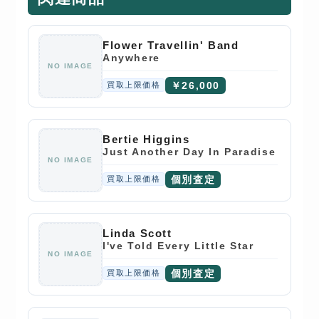
Flower Travellin' Band
Anywhere
NO IMAGE
￥26,000
買取上限価格
Bertie Higgins
Just Another Day In Paradise
NO IMAGE
個別査定
買取上限価格
Linda Scott
I've Told Every Little Star
NO IMAGE
個別査定
買取上限価格