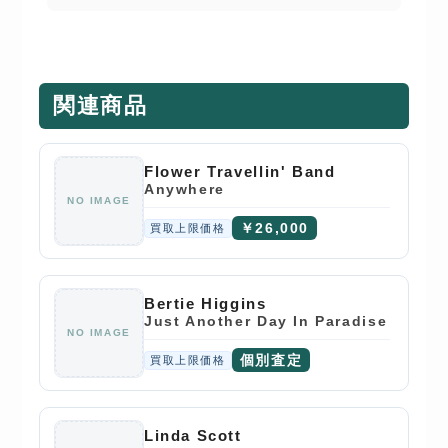
関連商品
Flower Travellin' Band
Anywhere
NO IMAGE
￥26,000
買取上限価格
Bertie Higgins
Just Another Day In Paradise
NO IMAGE
個別査定
買取上限価格
Linda Scott