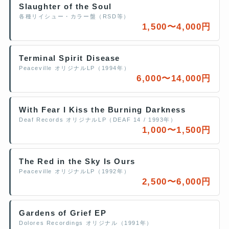
Slaughter of the Soul
各種リイシュー・カラー盤（RSD等）
1,500〜4,000円
Terminal Spirit Disease
Peaceville オリジナルLP（1994年）
6,000〜14,000円
With Fear I Kiss the Burning Darkness
Deaf Records オリジナルLP（DEAF 14 / 1993年）
1,000〜1,500円
The Red in the Sky Is Ours
Peaceville オリジナルLP（1992年）
2,500〜6,000円
Gardens of Grief EP
Dolores Recordings オリジナル（1991年）