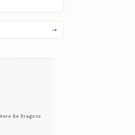
re Be Dragons
）