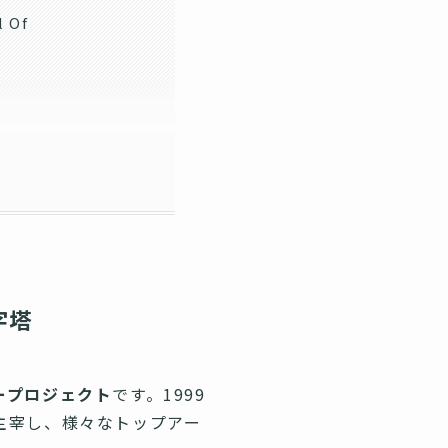
 Of
e
字塔
ープロジェクト
です。1999
・主宰し、様々なトップアー