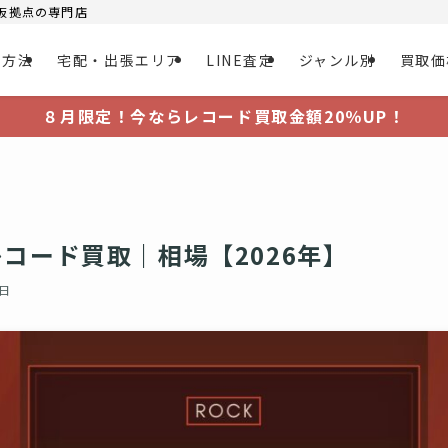
大阪拠点の専門店
取方法
宅配・出張エリア
LINE査定
ジャンル別
買取価
８月限定！今ならレコード買取金額20％UP！
コード買取｜相場【2026年】
9日