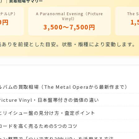
ia）｜買取相場サマリー
リジナルLP）
A Paranormal Evening（Picture
The 
Vinyl）
00円
1,
3,500〜7,500円
品ありを前提とした目安。状態・版種により変動します。
ムの買取相場（The Metal Operaから最新作まで）
cture Vinyl・日本盤帯付きの価値の違い
とリイシュー盤の見分け方・査定ポイント
コードを高く売るための5つのコツ
ョン整理で「ついで売り20%UP」を活用する方法