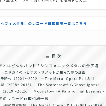
ク・ヘヴィメタル）のレコード買取相場一覧はこちら
目次
アとはどんなバンド？シンフォニックメタルの金字塔
緯—エドガイのトビアス・サメットが生んだ夢の企画
代（2001〜2002）—The Metal Opera Pt.I & II
（2008〜2016）—The ScarecrowからGhostlightsへ
019〜2025）—Moonglow・A Paranormal Evening・He
アのレコード買取相場一覧
期の買取相場—The Metal Opera I & II（2001〜2002年