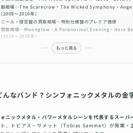
相場—The Scarecrow・The Wicked Symphony・Angel
n（2008〜2010年）
ィニール・限定盤の買取相場—特別仕様盤のプレミア価値
取相場—Moonglow・A Paranormal Evening・Here B
s（2019〜2025年）
もっと見る
どんなバンド？シンフォニックメタルの金
フォニックメタル・パワーメタルシーンを代表するスーパ
、トビアス・サメット（Tobias Sammet）が発案