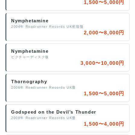
1,500〜5,000円
Nymphetamine
2004年 Roadrunner Records UK初期盤
2,000〜8,000円
Nymphetamine
ピクチャーディスク版
3,000〜10,000円
Thornography
2006年 Roadrunner Records UK盤
1,500〜5,000円
Godspeed on the Devil’s Thunder
2008年 Roadrunner Records UK盤
1,500〜4,000円