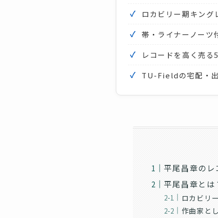
ロカビリー期キングレ
帯・ライナーノーツ
レコードを高く売る
TU-Fieldの宅
平尾昌章のレ
平尾昌章とは
ロカビリ
作曲家と