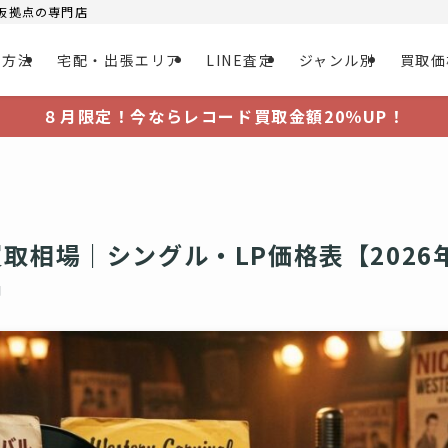
大阪拠点の専門店
取方法
宅配・出張エリア
LINE査定
ジャンル別
買取価
８月限定！今ならレコード買取金額20％UP！
取相場｜シングル・LP価格表【2026
日