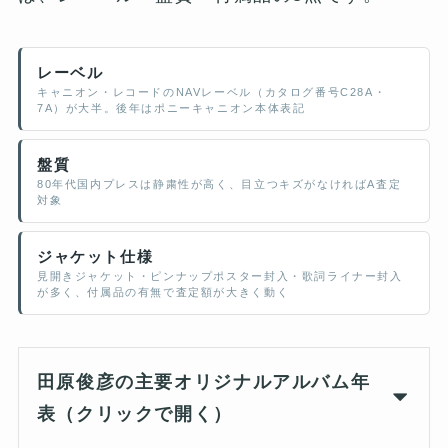
レーベル
キャニオン・レコードのNAVレーベル（カタログ番号C28A・
7A）が大半。後年はポニーキャニオン本体表記
盤質
80年代国内プレスは静粛性が高く、目立つキズがなければA査定
対象
ジャケット仕様
見開きジャケット・ピンナップポスター封入・歌詞ライナー封入
が多く、付属品の有無で査定額が大きく動く
田原俊彦の主要オリジナルアルバム年
表（クリックで開く）