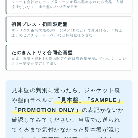
レコード会社からテレビ局・ラジオ局へ配布された非売品。市場
流通が少なく、通常盤の2〜3倍が目安
初回プレス・初回限定盤
マトリクス番号末尾の刻印（1A／1Bなど）で見分ける。「騎士
道」のピクチャーレーベルなど特別仕様を含む
たのきんトリオ合同企画盤
田原・近藤・野村3名義の限定企画は流通量が極めて少なく、コレ
クター需要が安定して高い
見本盤の判別に迷ったら、ジャケット裏
や盤面ラベルに
「見本盤」「SAMPLE」
「PROMOTION ONLY」
の表記がないか
確認してみてください。当店では送られ
てくるまで気付かなかった見本盤が混じ