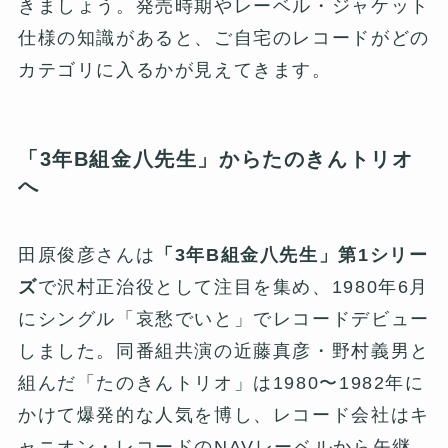
きましょう。発売時期やレーベル・ジャケット
仕様の知識があると、ご自宅のレコードがどの
カテゴリに入るかが見えてきます。
「3年B組金八先生」からたのきんトリオ
へ
田原俊彦さんは
「3年B組金八先生」第1シリー
ズ
で沢村正治役として注目を集め、1980年6月
にシングル「哀愁でいと」でレコードデビュー
しました。同番組共演の近藤真彦・野村義男と
組んだ「たのきんトリオ」は1980〜1982年に
かけて爆発的な人気を博し、レコード会社はキ
ャニオン・レコードのNAVレーベルから矢継