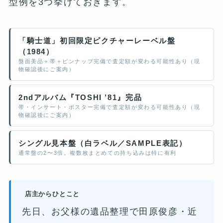
型例を3つ挙げておきます。
「騎士道」初回限定ピクチャーレーベル盤
（1984）
盤面美品＋帯＋ピンナップ完備で査定額が変わる可能性あり（現
物確認後にご案内）
2ndアルバム『TOSHI ’81』完品
帯・インサート・ポスター完備で査定額が変わる可能性あり（現
物確認後にご案内）
シングル見本盤（白ラベル／SAMPLE表記）
通常盤の2〜3倍。複数枚まとめての持ち込みは特に有利
店主からひとこと
先日、お父様の遺品整理で田原俊彦・近