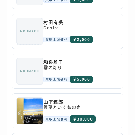
村田有美
Desire
NO IMAGE
￥2,000
買取上限価格
和泉雅子
霧の灯り
NO IMAGE
￥5,000
買取上限価格
山下達郎
希望という名の光
￥30,000
買取上限価格