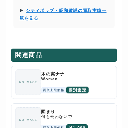
▶
シティポップ・昭和歌謡の買取実績一
覧を見る
関連商品
木の実ナナ
Woman
NO IMAGE
個別査定
買取上限価格
園まり
何も云わないで
NO IMAGE
￥1,000
買取上限価格