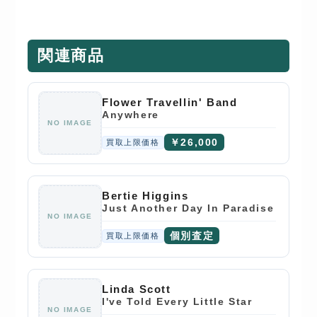
関連商品
Flower Travellin' Band
Anywhere
NO IMAGE
￥26,000
買取上限価格
Bertie Higgins
Just Another Day In Paradise
NO IMAGE
個別査定
買取上限価格
Linda Scott
I've Told Every Little Star
NO IMAGE