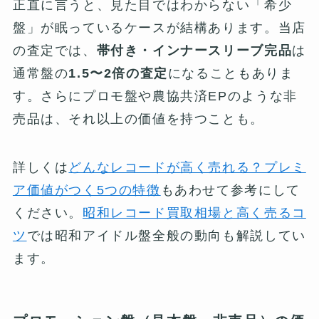
正直に言うと、見た目ではわからない「希少
盤」が眠っているケースが結構あります。当店
の査定では、
帯付き・インナースリーブ完品
は
通常盤の
1.5〜2倍の査定
になることもありま
す。さらにプロモ盤や農協共済EPのような非
売品は、それ以上の価値を持つことも。
詳しくは
どんなレコードが高く売れる？プレミ
ア価値がつく5つの特徴
もあわせて参考にして
ください。
昭和レコード買取相場と高く売るコ
ツ
では昭和アイドル盤全般の動向も解説してい
ます。