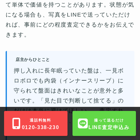
て単体で価値を持つことがあります。状態が気
になる場合も、写真をLINEで送っていただけ
れば、事前にどの程度査定できるかをお伝えで
きます。
店主からひとこと
押し入れに長年眠っていた盤は、一見ボ
ロボロでも内袋（インナースリーブ）に
守られて盤面はきれいなことが意外と多
いです。「見た目で判断して捨てる」の
だけは本当に避けてほしい——査定すれ
ば値段がつくケース、年に何十回も見て
通話料無料
撮って送るだけ
0120-338-230
LINE査定申込み
います。