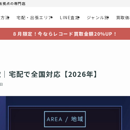
大阪拠点の専門店
取方法
宅配・出張エリア
LINE査定
ジャンル別
買取価
８月限定！今ならレコード買取金額20％UP！
｜宅配で全国対応【2026年】
9日