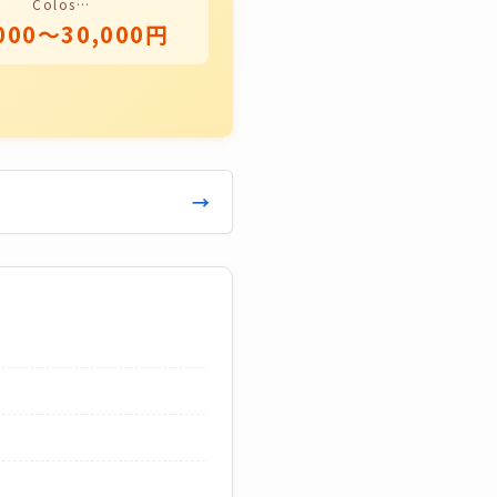
Colos…
000〜30,000円